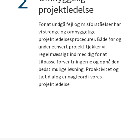
2
projektledelse
For at undgå fejl og misforståelser har
vi strenge og omhyggelige
projektledelsesprocedurer. Både før og
under ethvert projekt tjekker vi
regelmæssigt ind med dig for at
tilpasse forventningerne og opnå den
bedst mulige løsning. Proaktivitet og
tæt dialog er nøgleord i vores
projektledelse.