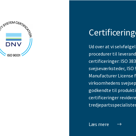
Certificering
Ud over at vi selvfølge
procedurer til leveran
certificeringer: ISO 38
svejseværksteder, ISO 9
Manufacturer License f
virksomhedens svejsep
godkendte til produkti
certificeringer revide
tredjepartsspecialister
Læs mere