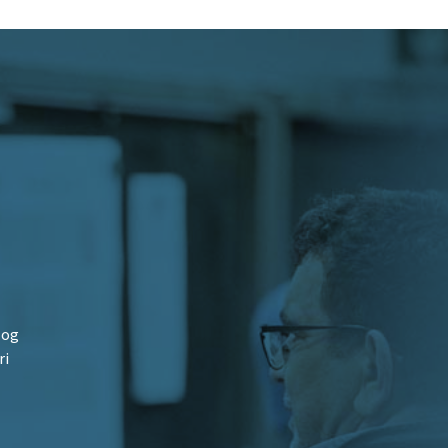
 og
ri