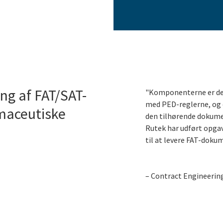
ing af FAT/SAT-
"Komponenterne er des
med PED-reglerne, og 
maceutiske
den tilhørende dokume
Rutek har udført opgav
til at levere FAT-doku
– Contract Engineerin