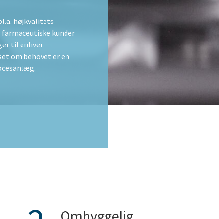
.a. højkvalitets
e farmaceutiske kunder
nger til enhver
set om behovet er en
rocesanlæg.
Omhyggelig