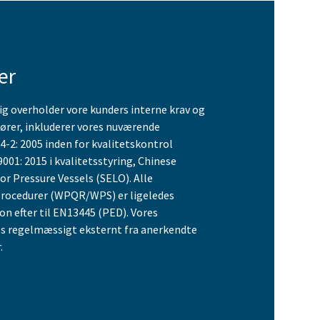
er
lig overholder vore kunders interne krav og
dører, inkluderer vores nuværende
34-2: 2005 inden for kvalitetskontrol
001: 2015 i kvalitetsstyring, Chinese
or Pressure Vessels (SELO). Alle
rocedurer (WPQR/WPS) er ligeledes
on efter til EN13445 (PED). Vores
res regelmæssigt eksternt fra anerkendte
.