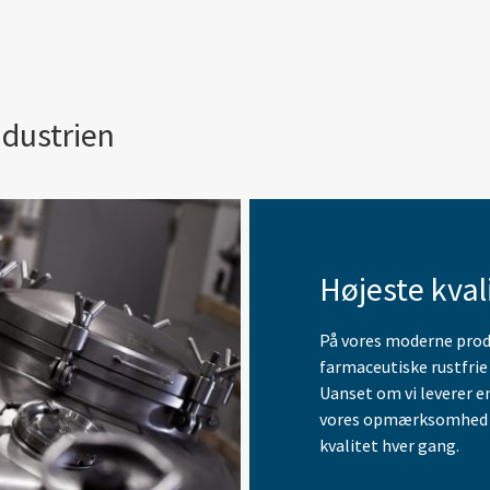
ndustrien
Højeste kvali
På vores moderne prod
farmaceutiske rustfrie
Uanset om vi leverer en 
vores opmærksomhed på
kvalitet hver gang.