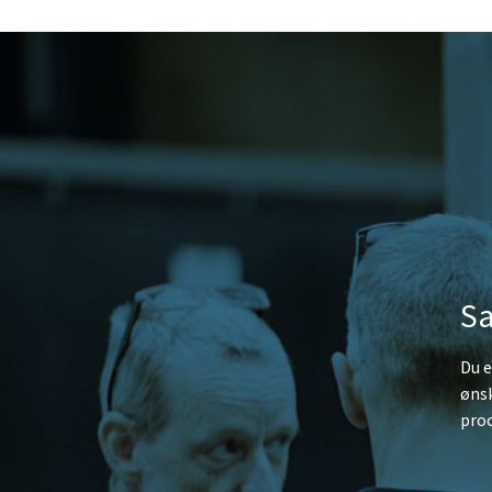
Sa
Du e
ønsk
proc