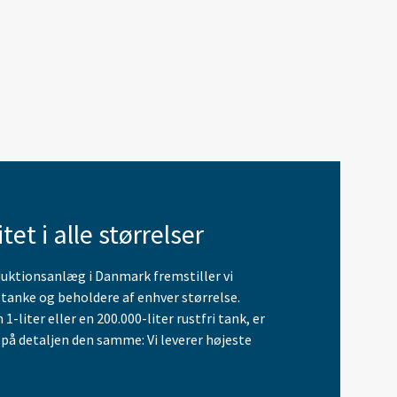
tet i alle størrelser
uktionsanlæg i Danmark fremstiller vi
 tanke og beholdere af enhver størrelse.
1-liter eller en 200.000-liter rustfri tank, er
 detaljen den samme: Vi leverer højeste