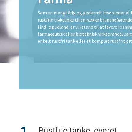
Som en mangeårig og godkendt leverandør af bl
rustfrie tryktanke til en række brancheførend
i ind- og udland, er vi i stand til at levere løsni
farmaceutisk eller bioteknisk virksomhed, uan
enkelt rustfri tank eller et komplet rustfrit p
Rustfrie tanke leveret